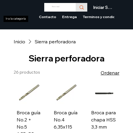
Iniciar Sesión
Contacto
Entrega
Terminos y condiciones
Ir a la categoría
Inicio
Sierra perforadora
Sierra perforadora
26 productos
Ordenar
Broca guía
Broca guía
Broca para
No.2 +
No.4
chapa HSS
No.5
6,35x115
3,3 mm