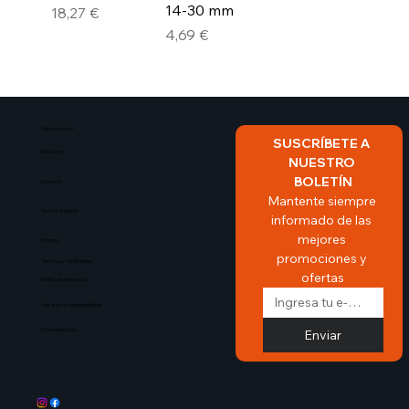
14-30 mm
Precio
18,27 €
Precio
4,69 €
Sobre Nosotros​
SUSCRÍBETE A 
Mi Cuenta
NUESTRO 
BOLETÍN
Contacto
Mantente siempre 
Servicio al cliente
informado de las 
mejores 
Entrega
promociones y 
Terminos y condiciones
ofertas
Politica de privacidad
Descargo de responsabilidad
Enviar
Formas de pago