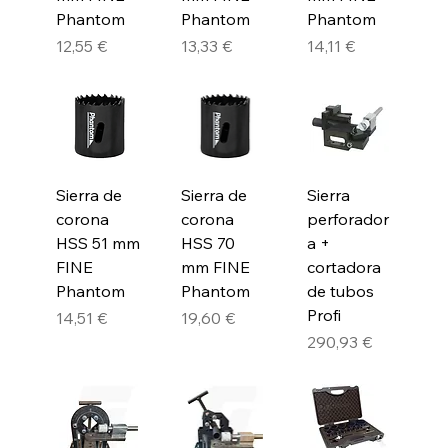
Phantom
Phantom
Phantom
Precio
Precio
Precio
12,55 €
13,33 €
14,11 €
Sierra de
Sierra de
Sierra
corona
corona
perforador
HSS 51 mm
HSS 70
a +
FINE
mm FINE
cortadora
Phantom
Phantom
de tubos
Profi
Precio
Precio
14,51 €
19,60 €
Precio
290,93 €