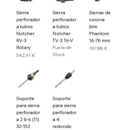
Sierra
Sierra
Sierras de
perforador
perforador
corona
a tubos
a tubos
bim.
Notcher
Notcher
Phantom
RV-3
TV-3 Tri-V
16-76 mm
Rotary
Fuera de
Precio
197,88 €
Stock
Precio
542,41 €
Soporte
Soporte
para sierra
para sierra
perforador
perforador
a 2 6-k (11)
a 4
32-152
redondo