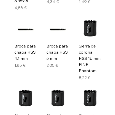
6.35x90
Precio
Precio
4,34 €
1,49 €
Precio
4,88 €
Broca para
Broca para
Sierra de
chapa HSS
chapa HSS
corona
4,1 mm
5 mm
HSS 16 mm
FINE
Precio
Precio
1,85 €
2,05 €
Phantom
Precio
8,22 €