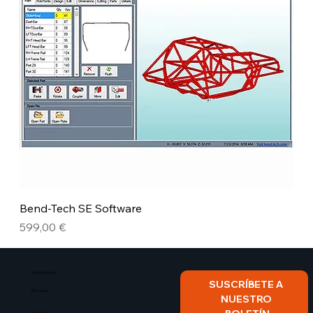
Bend-Tech SE Software
Precio
599,00 €
Sobre Nosotros​
SUSCRÍBETE A 
Mi Cuenta
NUESTRO 