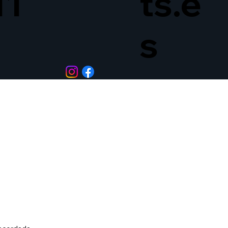
11
ts.e
s