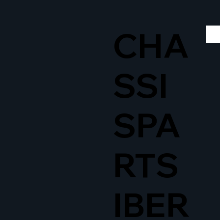
CHA
SSI
SPA
RTS
IBER