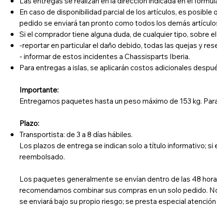
Las entregas se realizan en la dirección indicada en el formu
En caso de disponibilidad parcial de los artículos, es posible
pedido se enviará tan pronto como todos los demás artículo
Si el comprador tiene alguna duda, de cualquier tipo, sobre e
-reportar en particular el daño debido, todas las quejas y re
- informar de estos incidentes a Chassisparts Iberia.
Para entregas a islas, se aplicarán costos adicionales despu
Importante:
Entregamos paquetes hasta un peso máximo de 153 kg. Para 
Plazo:
Transportista: de 3 a 8 días hábiles.
Los plazos de entrega se indican solo a título informativo; s
reembolsado.​
Los paquetes generalmente se envían dentro de las 48 horas 
recomendamos combinar sus compras en un solo pedido. No
se enviará bajo su propio riesgo; se presta especial atenci