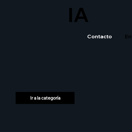
IA
Contacto
En
Ir a la categoría