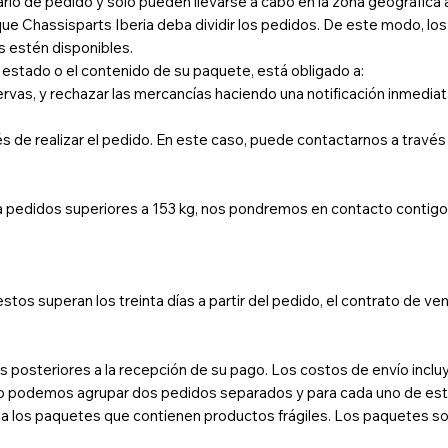
lario de pedido y solo pueden llevarse a cabo en la zona geográfica
 que Chassisparts Iberia deba dividir los pedidos. De este modo, los 
s estén disponibles.
l estado o el contenido de su paquete, está obligado a:
servas, y rechazar las mercancías haciendo una notificación inmedia
és de realizar el pedido. En este caso, puede contactarnos a travé
pedidos superiores a 153 kg, nos pondremos en contacto contigo p
i estos superan los treinta días a partir del pedido, el contrato de
posteriores a la recepción de su pago. Los costos de envío inclu
 podemos agrupar dos pedidos separados y para cada uno de esto
ón a los paquetes que contienen productos frágiles. Los paquetes 