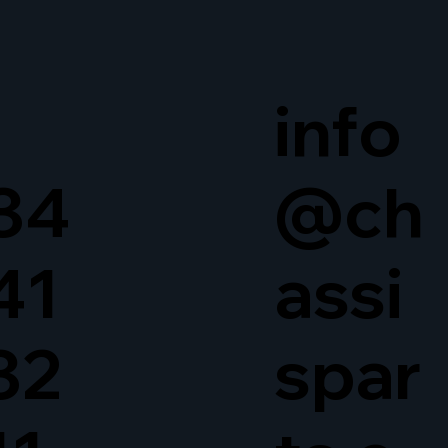
info
34
@ch
41
assi
32
spar