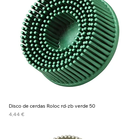
Disco de cerdas Roloc rd-zb verde 50
Precio
4,44 €