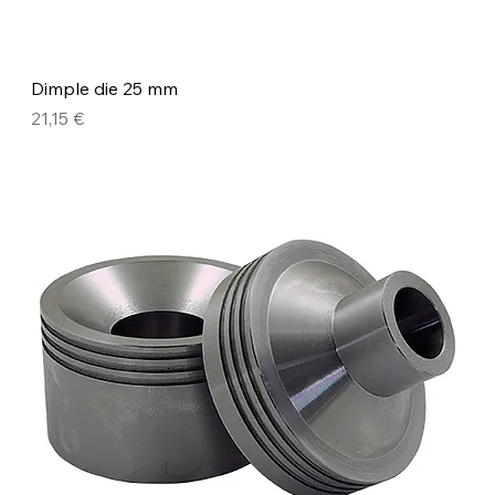
Dimple die 25 mm
Precio
21,15 €