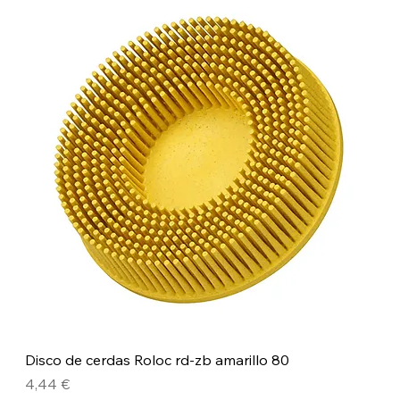
Disco de cerdas Roloc rd-zb amarillo 80
Precio
4,44 €