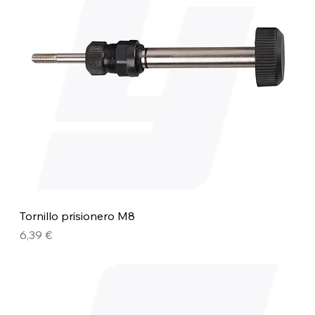
Tornillo prisionero M8
Precio
6,39 €