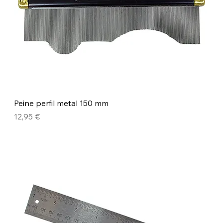
Peine perfil metal 150 mm
Precio
12,95 €