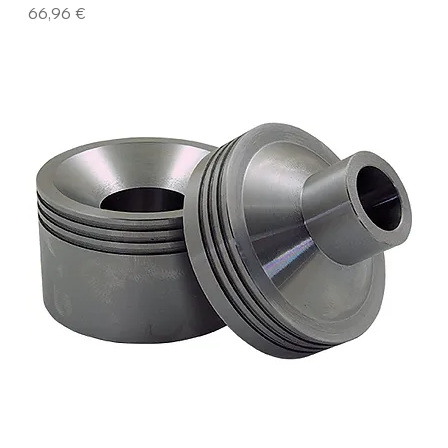
Precio
66,96 €