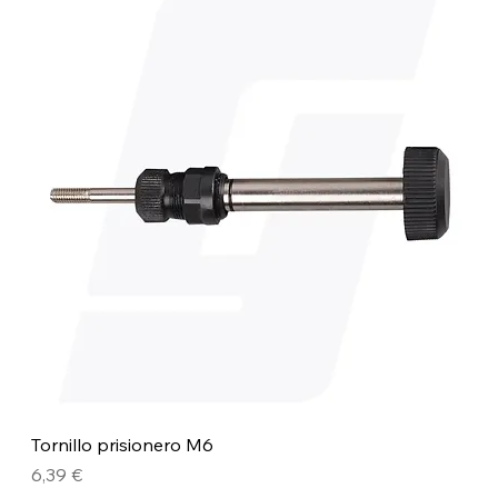
Tornillo prisionero M6
Precio
6,39 €