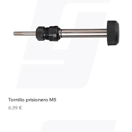
Tornillo prisionero M5
Precio
6,39 €