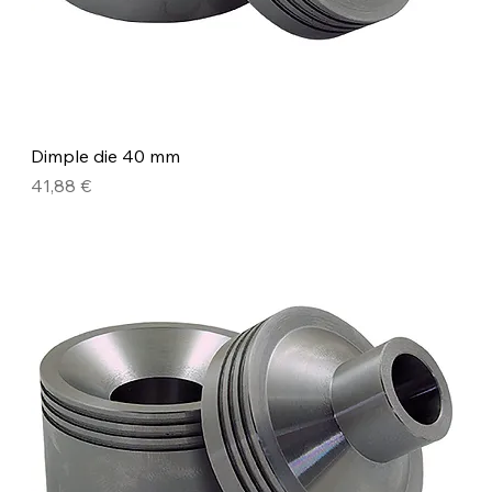
Dimple die 40 mm
Precio
41,88 €