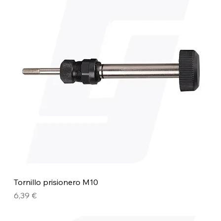
Tornillo prisionero M10
Precio
6,39 €