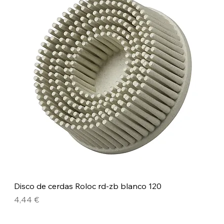
Disco de cerdas Roloc rd-zb blanco 120
Precio
4,44 €