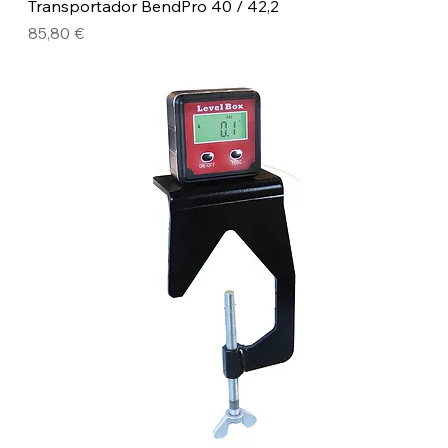
Transportador BendPro 40 / 42,2
Precio
85,80 €