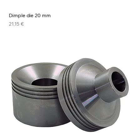
Dimple die 20 mm
Precio
21,15 €