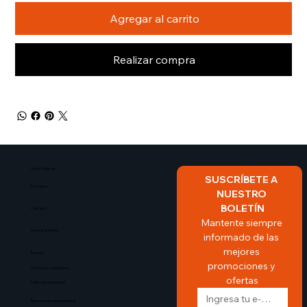
Agregar al carrito
Realizar compra
Sobre Nosotros​
SUSCRÍBETE A 
Mi Cuenta
NUESTRO 
BOLETÍN
Contacto
Mantente siempre 
Servicio al cliente
informado de las 
mejores 
Entrega
promociones y 
Terminos y condiciones
ofertas
Politica de privacidad
Descargo de responsabilidad