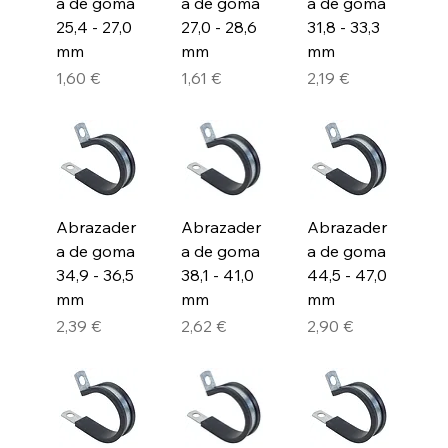
a de goma
a de goma
a de goma
25,4 - 27,0
27,0 - 28,6
31,8 - 33,3
mm
mm
mm
Precio
Precio
Precio
1,60 €
1,61 €
2,19 €
Abrazader
Abrazader
Abrazader
a de goma
a de goma
a de goma
34,9 - 36,5
38,1 - 41,0
44,5 - 47,0
mm
mm
mm
Precio
Precio
Precio
2,39 €
2,62 €
2,90 €