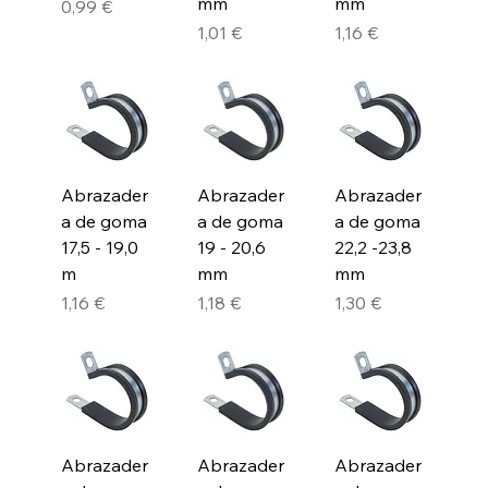
mm
mm
Precio
0,99 €
Precio
Precio
1,01 €
1,16 €
Abrazader
Abrazader
Abrazader
a de goma
a de goma
a de goma
17,5 - 19,0
19 - 20,6
22,2 -23,8
m
mm
mm
Precio
Precio
Precio
1,16 €
1,18 €
1,30 €
Abrazader
Abrazader
Abrazader