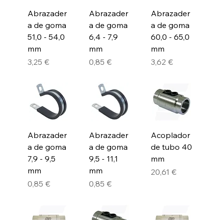
Abrazader
Abrazader
Abrazader
a de goma
a de goma
a de goma
51,0 - 54,0
6,4 - 7,9
60,0 - 65,0
mm
mm
mm
Precio
Precio
Precio
3,25 €
0,85 €
3,62 €
Abrazader
Abrazader
Acoplador
a de goma
a de goma
de tubo 40
7,9 - 9,5
9,5 - 11,1
mm
mm
mm
Precio
20,61 €
Precio
Precio
0,85 €
0,85 €