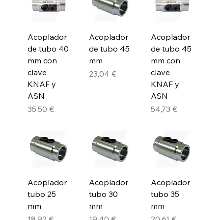
Acoplador
Acoplador
Acoplador
de tubo 40
de tubo 45
de tubo 45
mm con
mm
mm con
clave
clave
Precio
23,04 €
KNAF y
KNAF y
ASN
ASN
Precio
Precio
35,50 €
54,73 €
Acoplador
Acoplador
Acoplador
tubo 25
tubo 30
tubo 35
mm
mm
mm
Precio
Precio
Precio
18,92 €
19,40 €
20,61 €