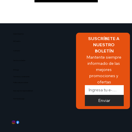
Sobre Nosotros​
SUSCRÍBETE A 
Mi Cuenta
NUESTRO 
BOLETÍN
Contacto
Mantente siempre 
Servicio al cliente
informado de las 
mejores 
Entrega
promociones y 
Terminos y condiciones
ofertas
Politica de privacidad
Descargo de responsabilidad
Enviar
Formas de pago