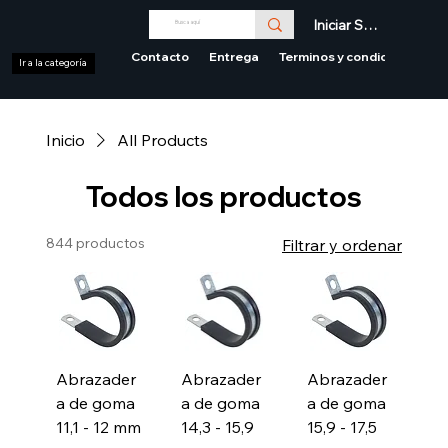
Iniciar Sesión
Contacto
Entrega
Terminos y condiciones
Ir a la categoría
Inicio
All Products
Todos los productos
844 productos
Filtrar y ordenar
Abrazader
Abrazader
Abrazader
a de goma
a de goma
a de goma
11,1 - 12 mm
14,3 - 15,9
15,9 - 17,5