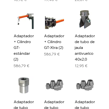
Adaptador
Adaptador
Adaptador
+ Cilindro
+ Cilindro
de tubo de
GT-
GT-Xtra (2)
jaula
estándar
antivuelco
Precio
586,79 €
(2)
40x2,0
Precio
Precio
586,79 €
12,95 €
Adaptador
Adaptador
Adaptador
de tubo
de tubo
de tubo