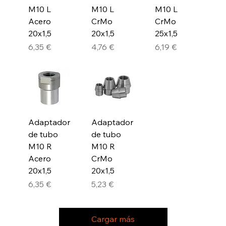
M10 L
M10 L
M10 L
Acero
CrMo
CrMo
20x1,5
20x1,5
25x1,5
Precio
Precio
Precio
6,35 €
4,76 €
6,19 €
Adaptador
Adaptador
de tubo
de tubo
M10 R
M10 R
Acero
CrMo
20x1,5
20x1,5
Precio
Precio
6,35 €
5,23 €
Cargar más