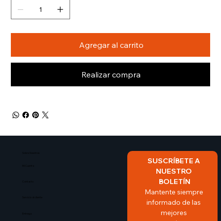
Agregar al carrito
Realizar compra
Sobre Nosotros​
SUSCRÍBETE A 
Mi Cuenta
NUESTRO 
BOLETÍN
Contacto
Mantente siempre 
Servicio al cliente
informado de las 
mejores 
Entrega