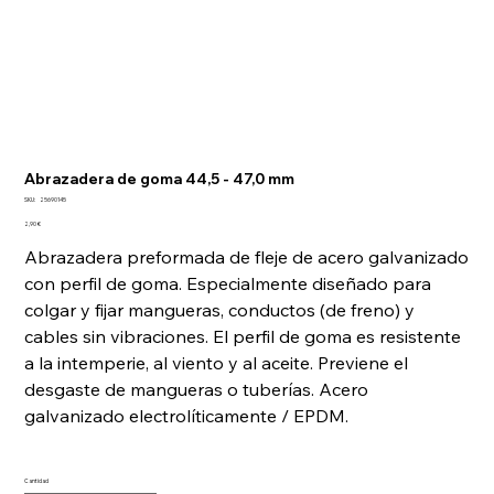
Abrazadera de goma 44,5 - 47,0 mm
SKU
SKU:
25690145
25690145
Precio
2,90 €
Abrazadera preformada de fleje de acero galvanizado
con perfil de goma. Especialmente diseñado para
colgar y fijar mangueras, conductos (de freno) y
cables sin vibraciones. El perfil de goma es resistente
a la intemperie, al viento y al aceite. Previene el
desgaste de mangueras o tuberías. Acero
galvanizado electrolíticamente / EPDM.
Cantidad