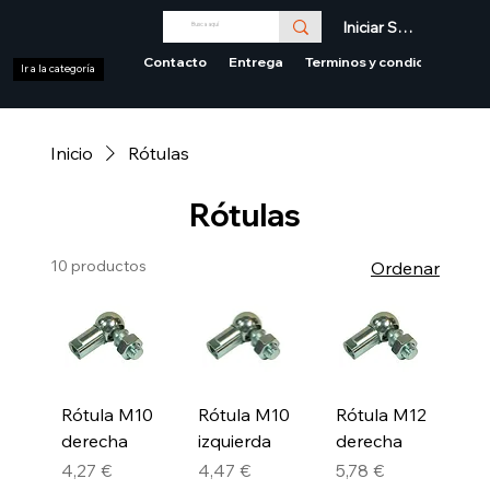
Iniciar Sesión
Contacto
Entrega
Terminos y condiciones
Ir a la categoría
Inicio
Rótulas
Rótulas
10 productos
Ordenar
Rótula M10
Rótula M10
Rótula M12
derecha
izquierda
derecha
Precio
Precio
Precio
4,27 €
4,47 €
5,78 €