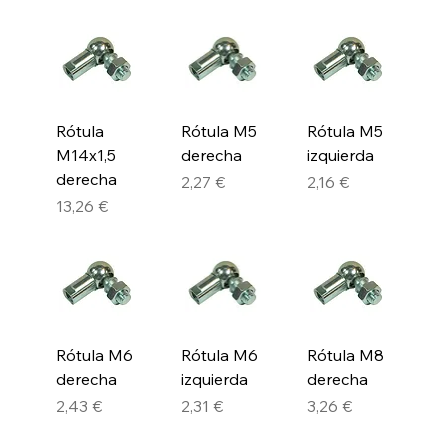
Rótula
Rótula M5
Rótula M5
M14x1,5
derecha
izquierda
derecha
Precio
Precio
2,27 €
2,16 €
Precio
13,26 €
Rótula M6
Rótula M6
Rótula M8
derecha
izquierda
derecha
Precio
Precio
Precio
2,43 €
2,31 €
3,26 €