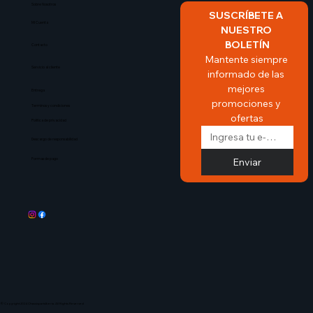
Sobre Nosotros​
SUSCRÍBETE A 
Mi Cuenta
NUESTRO 
BOLETÍN
Contacto
Mantente siempre 
Servicio al cliente
informado de las 
mejores 
Entrega
promociones y 
Terminos y condiciones
ofertas
Politica de privacidad
Descargo de responsabilidad
Enviar
Formas de pago
© Copyright 2024 ChassispartsIberia. All Rights Reserved