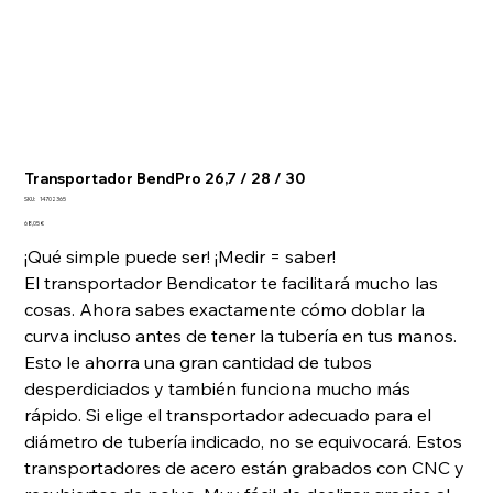
Transportador BendPro 26,7 / 28 / 30
SKU
SKU:
14702365
14702365
Precio
68,05 €
¡Qué simple puede ser! ¡Medir = saber!
El transportador Bendicator te facilitará mucho las
cosas. Ahora sabes exactamente cómo doblar la
curva incluso antes de tener la tubería en tus manos.
Esto le ahorra una gran cantidad de tubos
desperdiciados y también funciona mucho más
rápido. Si elige el transportador adecuado para el
diámetro de tubería indicado, no se equivocará. Estos
transportadores de acero están grabados con CNC y