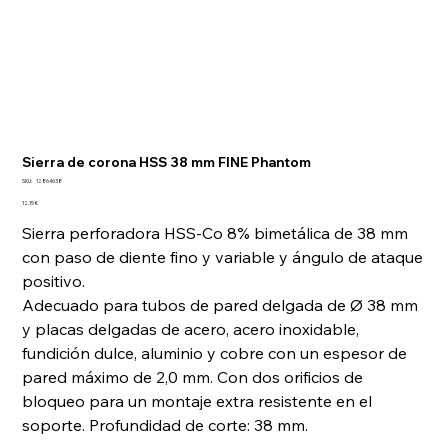
Sierra de corona HSS 38 mm FINE Phantom
SKU
SKU:
12864638
12864638
Precio
12,15 €
Sierra perforadora HSS-Co 8% bimetálica de 38 mm
con paso de diente fino y variable y ángulo de ataque
positivo.
Adecuado para tubos de pared delgada de Ø 38 mm
y placas delgadas de acero, acero inoxidable,
fundición dulce, aluminio y cobre con un espesor de
pared máximo de 2,0 mm. Con dos orificios de
bloqueo para un montaje extra resistente en el
soporte. Profundidad de corte: 38 mm.