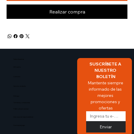
Realizar compra
Sobre Nosotros​
SUSCRÍBETE A 
Mi Cuenta
NUESTRO 
BOLETÍN
Contacto
Mantente siempre 
Servicio al cliente
informado de las 
mejores 
Entrega
promociones y 
Terminos y condiciones
ofertas
Politica de privacidad
Descargo de responsabilidad
Enviar
Formas de pago