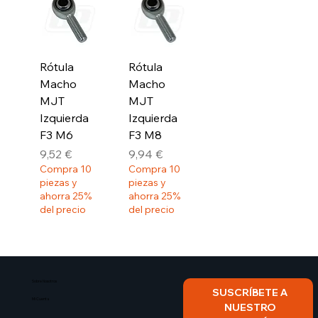
Rótula
Rótula
Macho
Macho
MJT
MJT
Izquierda
Izquierda
F3 M6
F3 M8
Precio
Precio
9,52 €
9,94 €
Compra 10
Compra 10
piezas y
piezas y
ahorra 25%
ahorra 25%
del precio
del precio
Sobre Nosotros​
SUSCRÍBETE A 
Mi Cuenta
NUESTRO 