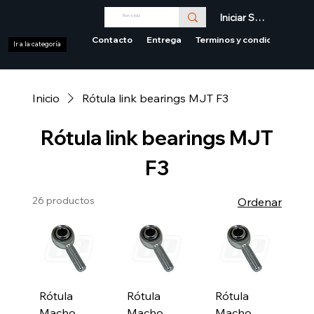
Iniciar Sesión
Contacto
Entrega
Terminos y condiciones
Ir a la categoría
Inicio
Rótula link bearings MJT F3
Rótula link bearings MJT
F3
26 productos
Ordenar
Rótula
Rótula
Rótula
Macho
Macho
Macho