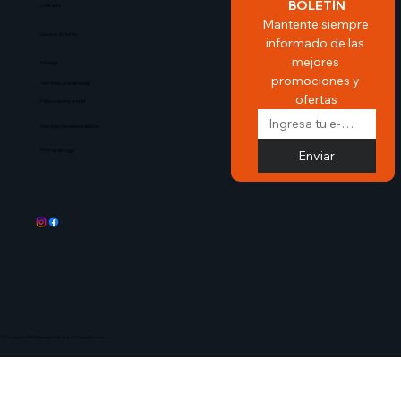
BOLETÍN
Contacto
Mantente siempre 
Servicio al cliente
informado de las 
mejores 
Entrega
promociones y 
Terminos y condiciones
ofertas
Politica de privacidad
Descargo de responsabilidad
Enviar
Formas de pago
© Copyright 2024 ChassispartsIberia. All Rights Reserved