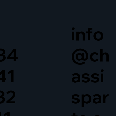
info
34
@ch
41
assi
32
spar