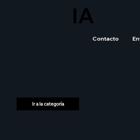
IA
Contacto
En
Ir a la categoría