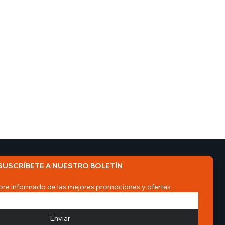
SUSCRÍBETE A NUESTRO BOLETÍN
re informado de las mejores promociones y ofertas
Enviar