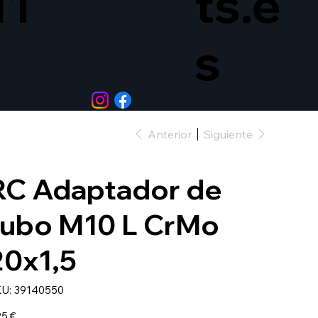
11
ts.e
s
Anterior
Siguiente
RC Adaptador de
tubo M10 L CrMo
20x1,5
SKU
U:
39140550
39140550
io
25 €