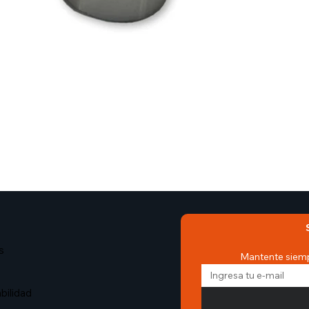
s
Mantente siemp
bilidad