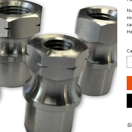
Nu
ro
ca
He
Ca