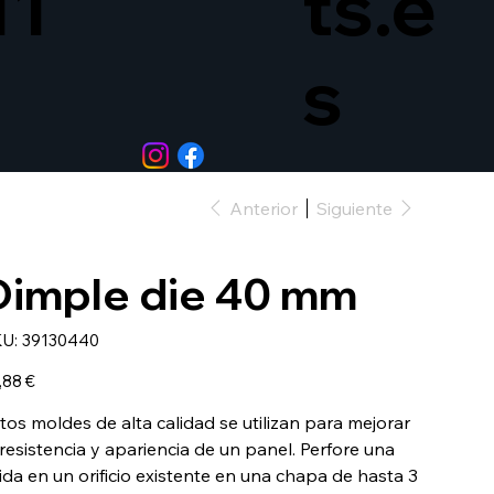
11
ts.e
s
Anterior
Siguiente
Dimple die 40 mm
SKU
U:
39130440
39130440
io
,88 €
tos moldes de alta calidad se utilizan para mejorar
 resistencia y apariencia de un panel. Perfore una
ida en un orificio existente en una chapa de hasta 3