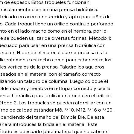
 de espesor. Estos troqueles funcionan
rticularmente bien en una prensa hidráulica.
bricado en acero endurecido y apto para años de
o. Cada troquel tiene un orificio continuo perforado
nto en el lado macho como en el hembra, por lo
e se pueden utilizar de diversas formas. Método 1:
ecuado para usar en una prensa hidráulica con
rco en H donde el material que se procesa es lo
ficientemente estrecho como para caber entre los
eles verticales de la prensa. Taladre los agujeros
seados en el material con el tamaño correcto
ilizando un taladro de columna. Luego coloque el
lde macho y hembra en el lugar correcto y use la
ensa hidráulica para aplicar una brida en el orificio.
todo 2: Los troqueles se pueden atornillar con un
rno de calidad estándar M8, M10, M12, M16 o M20,
pendiendo del tamaño del Dimple Die. De esta
nera introduces la brida en el material. Este
todo es adecuado para material que no cabe en