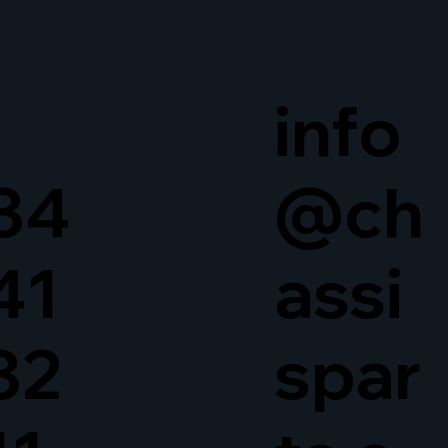
info
34
@ch
41
assi
32
spar