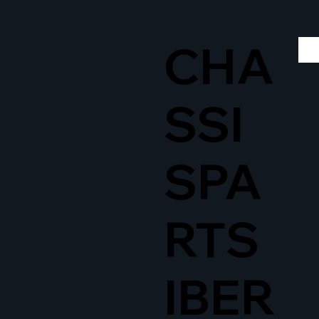
CHA
SSI
SPA
RTS
IBER