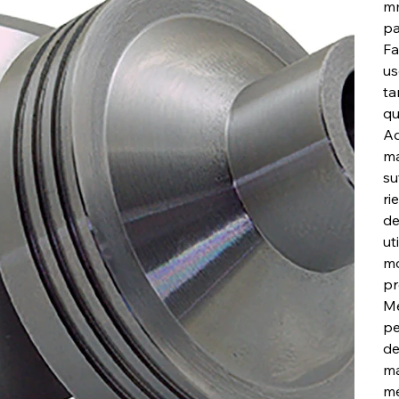
mm
pa
Fa
us
ta
qu
Ad
ma
su
ri
de
ut
mo
pr
Mé
pe
de
ma
mé