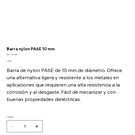
Barra nylon PA6E 10 mm
SKU
SKU:
11275010
11275010
Precio
2,58 €
Barra de nylon PA6E de 10 mm de diámetro. Ofrece
una alternativa ligera y resistente a los metales en
aplicaciones que requieren una alta resistencia a la
corrosión y al desgaste. Fácil de mecanizar y con
buenas propiedades dieléctricas.
Cantidad