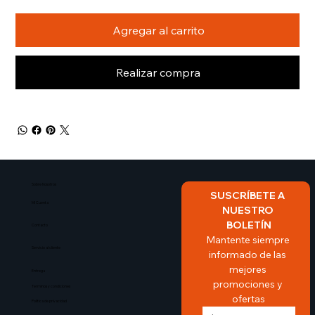
Agregar al carrito
Realizar compra
Sobre Nosotros​
SUSCRÍBETE A 
Mi Cuenta
NUESTRO 
BOLETÍN
Contacto
Mantente siempre 
Servicio al cliente
informado de las 
mejores 
Entrega
promociones y 
Terminos y condiciones
ofertas
Politica de privacidad