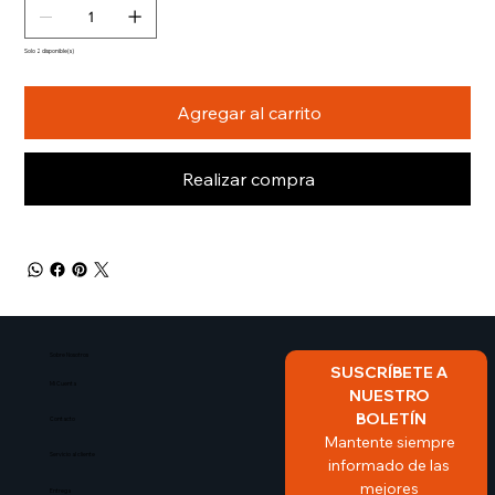
Solo 2 disponible(s)
Agregar al carrito
Realizar compra
Sobre Nosotros​
SUSCRÍBETE A 
Mi Cuenta
NUESTRO 
BOLETÍN
Contacto
Mantente siempre 
Servicio al cliente
informado de las 
mejores 
Entrega