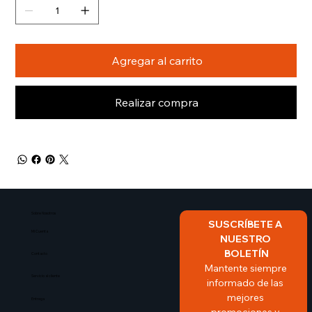
Agregar al carrito
Realizar compra
Sobre Nosotros​
SUSCRÍBETE A 
Mi Cuenta
NUESTRO 
BOLETÍN
Contacto
Mantente siempre 
Servicio al cliente
informado de las 
mejores 
Entrega