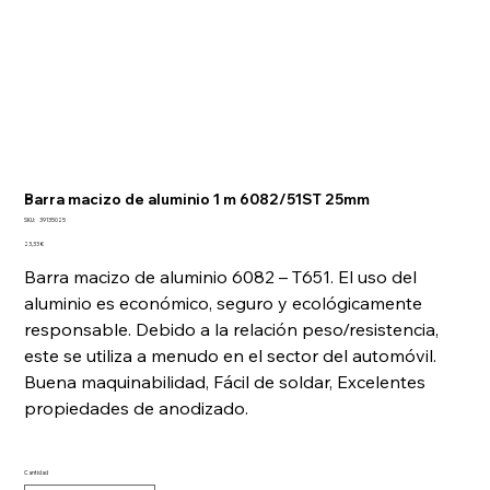
Barra macizo de aluminio 1 m 6082/51ST 25mm
SKU
SKU:
39135025
39135025
Precio
23,33 €
Barra macizo de aluminio 6082 – T651. El uso del
aluminio es económico, seguro y ecológicamente
responsable. Debido a la relación peso/resistencia,
este se utiliza a menudo en el sector del automóvil.
Buena maquinabilidad, Fácil de soldar, Excelentes
propiedades de anodizado.
Cantidad