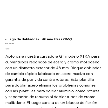
Juego de doblado GT 48 mm Xtra r=165,1
SKU
SKU:
14703168
14703168
Precio
468,00 €
Apto para nuestra curvadora GT modelo XTRA para
curvar tubos redondos de acero y cromo molibdeno
con un diámetro exterior de 48 mm. Bloque doblador
de cambio rápido fabricado en acero macizo con
garantía de por vida contra roturas. Esta plantilla
para doblar acero elimina los problemas comunes
con las plantillas para doblar aluminio, como roturas
y separación de ranuras al doblar tubos de cromo
molibdeno. El juego consta de un bloque de flexión