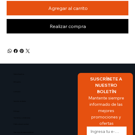
Agregar al carrito
Realizar compra
Sobre Nosotros​
SUSCRÍBETE A 
Mi Cuenta
NUESTRO 
BOLETÍN
Contacto
Mantente siempre 
Servicio al cliente
informado de las 
mejores 
Entrega
promociones y 
Terminos y condiciones
ofertas
Politica de privacidad
Descargo de responsabilidad