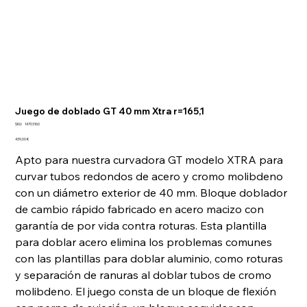
Juego de doblado GT 40 mm Xtra r=165,1
SKU
SKU:
14703160
14703160
Precio
439,00 €
Apto para nuestra curvadora GT modelo XTRA para
curvar tubos redondos de acero y cromo molibdeno
con un diámetro exterior de 40 mm. Bloque doblador
de cambio rápido fabricado en acero macizo con
garantía de por vida contra roturas. Esta plantilla
para doblar acero elimina los problemas comunes
con las plantillas para doblar aluminio, como roturas
y separación de ranuras al doblar tubos de cromo
molibdeno. El juego consta de un bloque de flexión