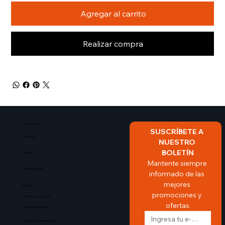
Agregar al carrito
Realizar compra
Sobre Nosotros​
SUSCRÍBETE A 
Mi Cuenta
NUESTRO 
BOLETÍN
Contacto
Mantente siempre 
Servicio al cliente
informado de las 
mejores 
Entrega
promociones y 
Terminos y condiciones
ofertas
Politica de privacidad
Descargo de responsabilidad