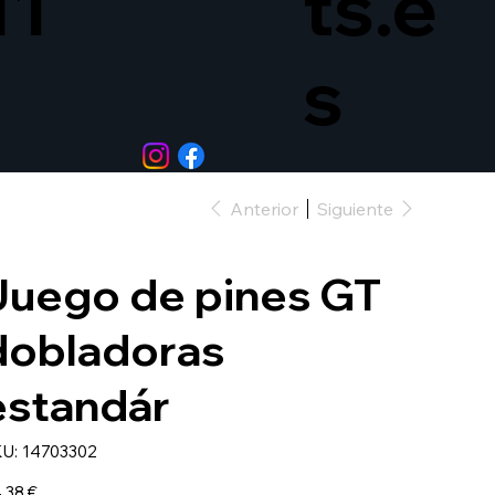
11
ts.e
s
Anterior
Siguiente
Juego de pines GT
dobladoras
estandár
SKU
U:
14703302
14703302
io
,38 €