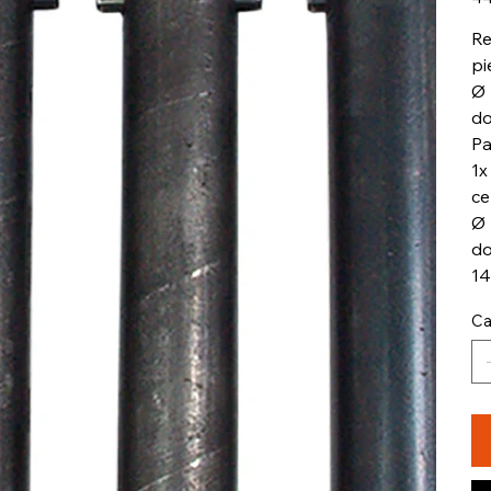
Re
pi
Ø 
do
Pa
1x
ce
Ø 
do
1
Ca