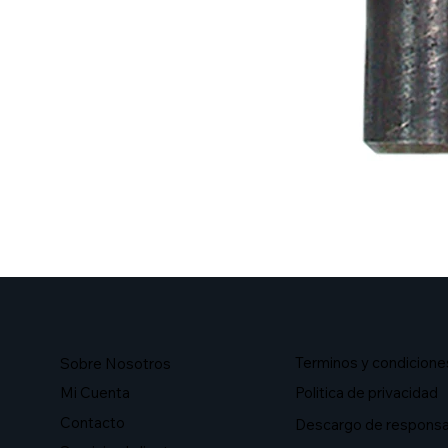
Terminos y condicione
Sobre Nosotros​
Mi Cuenta
Politica de privacidad
Contacto
Descargo de responsa