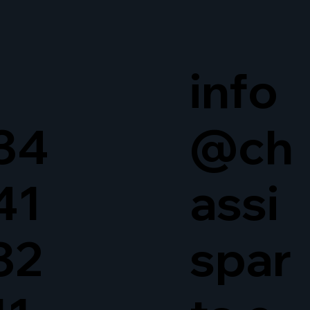
info
34
@ch
41
assi
32
spar