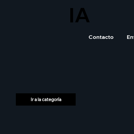
IA
Contacto
En
Ir a la categoría