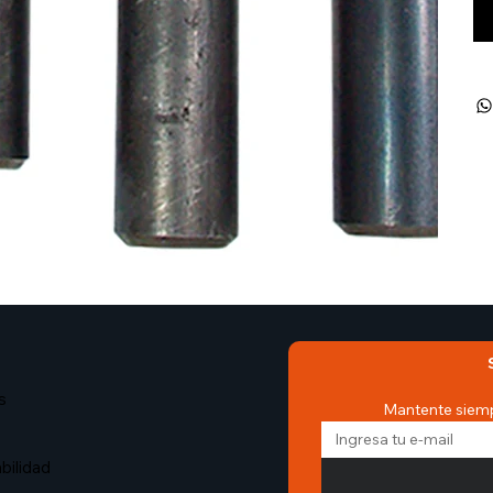
s
Mantente siemp
bilidad