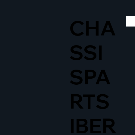
CHA
SSI
SPA
RTS
IBER