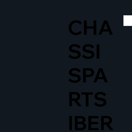
CHA
SSI
SPA
RTS
IBER