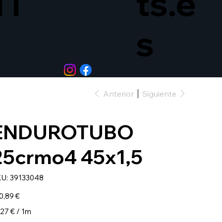
11
ts.e
s
Anterior
Siguiente
ENDUROTUBO
25crmo4 45x1,5
SKU
U:
39133048
39133048
io
0,89 €
27 €
,27 € / 1m