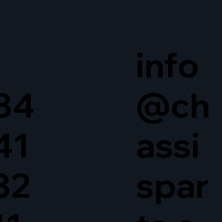
info
34
@ch
41
assi
32
spar