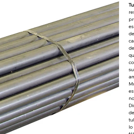
Met
Tu
re
pr
es
de
ca
de
qu
co
su
am
Mu
es
no
Di
de
tu
lo