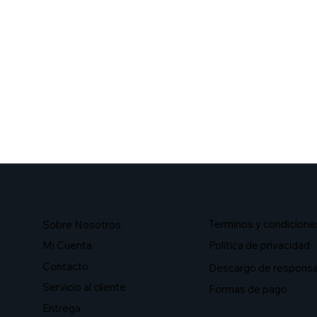
Terminos y condicione
Sobre Nosotros​
Mi Cuenta
Politica de privacidad
Contacto
Descargo de responsa
Servicio al cliente
Formas de pago
Entrega