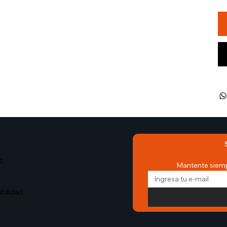
s
Mantente siemp
bilidad