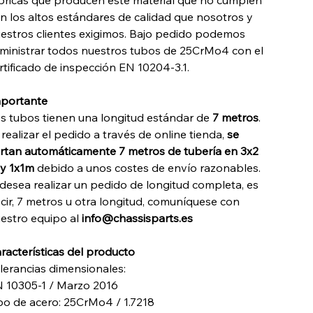
bricas que producen este material que no cumplen
n los altos estándares de calidad que nosotros y
estros clientes exigimos. Bajo pedido podemos
ministrar todos nuestros tubos de 25CrMo4 con el
rtificado de inspección EN 10204-3.1.
portante
s tubos tienen una longitud estándar de
7 metros
.
 realizar el pedido a través de online tienda,
se
rtan automáticamente 7 metros de tubería en 3x2
y 1x1m
debido a unos costes de envío razonables.
 desea realizar un pedido de longitud completa, es
cir, 7 metros u otra longitud, comuníquese con
estro equipo al
info@chassisparts.es
racterísticas del producto
lerancias dimensionales:
 10305-1 / Marzo 2016
po de acero: 25CrMo4 / 1.7218