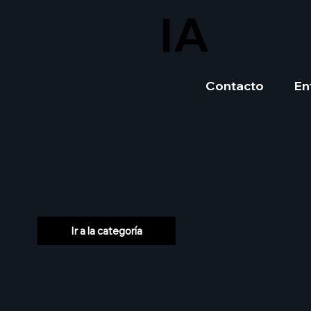
IA
Contacto
En
Ir a la categoría