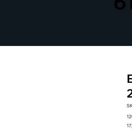
6
SK
Prec
12
17,
17
por
1