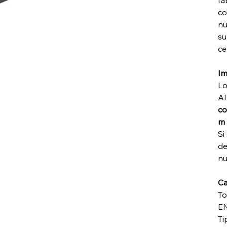
fá
co
nu
su
ce
Im
Lo
Al
co
m 
Si
de
nu
Ca
To
EN
Ti