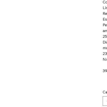
Co
Lí
Re
Es
Pe
an
25
Di
mm
23
N/
3
Ca