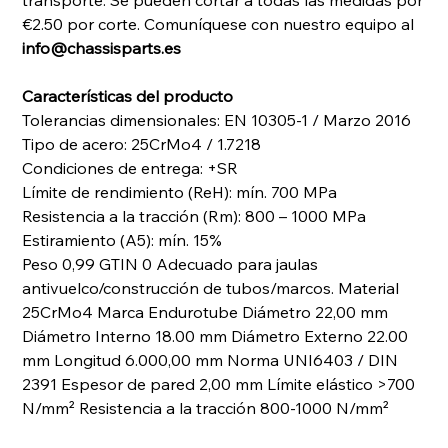
transporte. Se pueden cortar a todas las medidas por
€2.50 por corte. Comuníquese con nuestro equipo al
info@chassisparts.es
Características del producto
Tolerancias dimensionales: EN 10305-1 / Marzo 2016
Tipo de acero: 25CrMo4 / 1.7218
Condiciones de entrega: +SR
Límite de rendimiento (ReH): mín. 700 MPa
Resistencia a la tracción (Rm): 800 – 1000 MPa
Estiramiento (A5): mín. 15%
Peso 0,99 GTIN 0 Adecuado para jaulas
antivuelco/construcción de tubos/marcos. Material
25CrMo4 Marca Endurotube Diámetro 22,00 mm
Diámetro Interno 18.00 mm Diámetro Externo 22.00
mm Longitud 6.000,00 mm Norma UNI6403 / DIN
2391 Espesor de pared 2,00 mm Límite elástico >700
N/mm² Resistencia a la tracción 800-1000 N/mm²