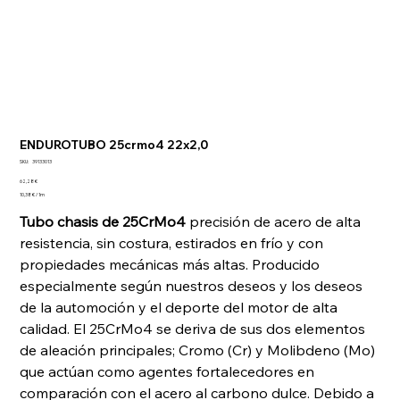
ENDUROTUBO 25crmo4 22x2,0
SKU
SKU:
39133013
39133013
Precio
62,28 €
10,38 €
10,38 € / 1m
por
1
Tubo chasis de 25CrMo4
precisión de acero de alta
Metro
resistencia, sin costura, estirados en frío y con
propiedades mecánicas más altas. Producido
especialmente según nuestros deseos y los deseos
de la automoción y el deporte del motor de alta
calidad. El 25CrMo4 se deriva de sus dos elementos
de aleación principales; Cromo (Cr) y Molibdeno (Mo)
que actúan como agentes fortalecedores en
comparación con el acero al carbono dulce. Debido a