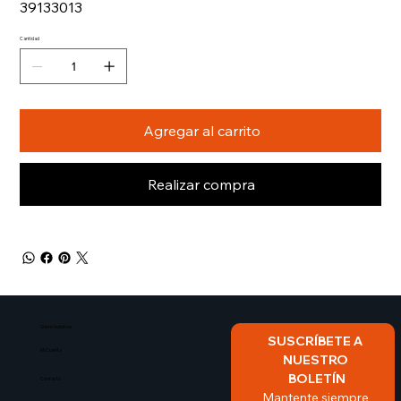
39133013
Cantidad
Agregar al carrito
Realizar compra
Sobre Nosotros​
SUSCRÍBETE A 
Mi Cuenta
NUESTRO 
BOLETÍN
Contacto
Mantente siempre 