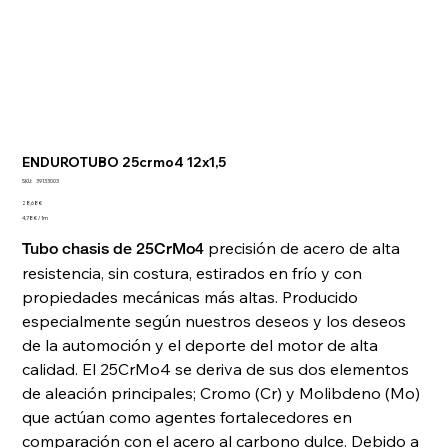
ENDUROTUBO 25crmo4 12x1,5
SKU
SKU:
39133003
39133003
Precio
28,68 €
4,78 €
4,78 € / 1m
por
1
precisión de acero de alta
Tubo chasis de 25CrMo4
Metro
resistencia, sin costura, estirados en frío y con
propiedades mecánicas más altas. Producido
especialmente según nuestros deseos y los deseos
de la automoción y el deporte del motor de alta
calidad. El 25CrMo4 se deriva de sus dos elementos
de aleación principales; Cromo (Cr) y Molibdeno (Mo)
que actúan como agentes fortalecedores en
comparación con el acero al carbono dulce. Debido a