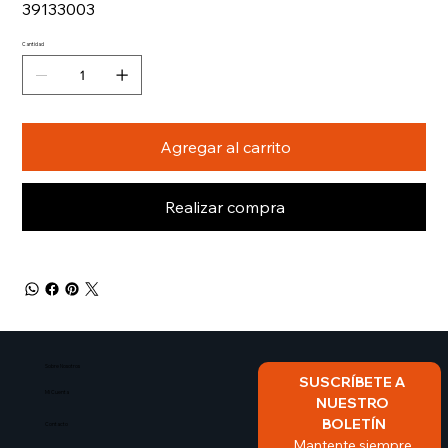
39133003
Cantidad
Agregar al carrito
Realizar compra
Sobre Nosotros​
SUSCRÍBETE A 
Mi Cuenta
NUESTRO 
BOLETÍN
Contacto
Mantente siempre 