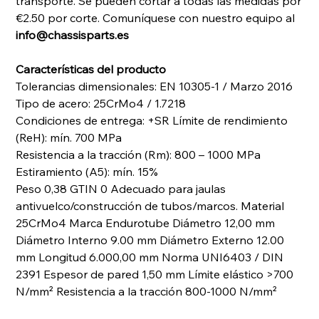
transporte. Se pueden cortar a todas las medidas por
€2.50 por corte. Comuníquese con nuestro equipo al
info@chassisparts.es
Características del producto
Tolerancias dimensionales: EN 10305-1 / Marzo 2016
Tipo de acero: 25CrMo4 / 1.7218
Condiciones de entrega: +SR Límite de rendimiento
(ReH): mín. 700 MPa
Resistencia a la tracción (Rm): 800 – 1000 MPa
Estiramiento (A5): mín. 15%
Peso 0,38 GTIN 0 Adecuado para jaulas
antivuelco/construcción de tubos/marcos. Material
25CrMo4 Marca Endurotube Diámetro 12,00 mm
Diámetro Interno 9.00 mm Diámetro Externo 12.00
mm Longitud 6.000,00 mm Norma UNI6403 / DIN
2391 Espesor de pared 1,50 mm Límite elástico >700
N/mm² Resistencia a la tracción 800-1000 N/mm²