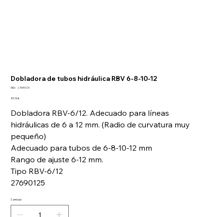
Dobladora de tubos hidráulica RBV 6-8-10-12
SKU
SKU:
27690125
27690125
Precio
191,76 €
Dobladora RBV-6/12. Adecuado para líneas
hidráulicas de 6 a 12 mm. (Radio de curvatura muy
pequeño)
Adecuado para tubos de 6-8-10-12 mm
Rango de ajuste 6-12 mm.
Tipo RBV-6/12
27690125
Cantidad