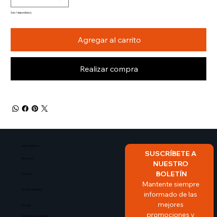
Solo 1 disponible(s)
Agregar al carrito
Realizar compra
Sobre Nosotros​
SUSCRÍBETE A 
Mi Cuenta
NUESTRO 
BOLETÍN
Contacto
Mantente siempre 
Servicio al cliente
informado de las 
mejores 
Entrega
promociones y 
Terminos y condiciones