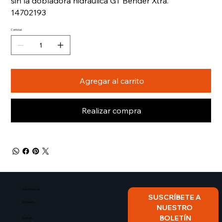
sin la dobladora hidráulica GT Bender Xtra.
14702193
Cantidad
Agregar al carrito
Realizar compra
Sobre Nosotros​
SUSCRÍBETE A 
Mi Cuenta
NUESTRO 
BOLETÍN
Contacto