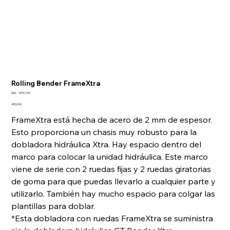
Rolling Bender FrameXtra
SKU
SKU:
14702193
14702193
Precio
495,00 €
FrameXtra está hecha de acero de 2 mm de espesor.
Esto proporciona un chasis muy robusto para la
dobladora hidráulica Xtra. Hay espacio dentro del
marco para colocar la unidad hidráulica. Este marco
viene de serie con 2 ruedas fijas y 2 ruedas giratorias
de goma para que puedas llevarlo a cualquier parte y
utilizarlo. También hay mucho espacio para colgar las
plantillas para doblar.
*Esta dobladora con ruedas FrameXtra se suministra