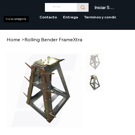
Iniciar Sesión
Contacto
Entrega
Terminos y condiciones
Ir a la categoría
Home
>
Rolling Bender FrameXtra