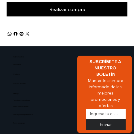
Realizar compra
Sobre Nosotros​
SUSCRÍBETE A 
Mi Cuenta
NUESTRO 
BOLETÍN
Contacto
Mantente siempre 
Servicio al cliente
informado de las 
mejores 
Entrega
promociones y 
Terminos y condiciones
ofertas
Politica de privacidad
Descargo de responsabilidad
Enviar
Formas de pago