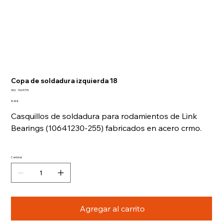
Copa de soldadura izquierda 18
SKU
SKU:
10641795
10641795
Precio
8,46 €
Casquillos de soldadura para rodamientos de Link
Bearings (10641230-255) fabricados en acero crmo.
Cantidad
Agregar al carrito