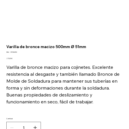
Varilla de bronce macizo 500mm Ø 51mm
SKU
SKU:
39136050
39136050
Precio
273,00 €
Varilla de bronce macizo para cojinetes. Excelente
resistencia al desgaste y también llamado Bronce de
Molde de Soldadura para mantener sus tuberías en
forma y sin deformaciones durante la soldadura.
Buenas propiedades de deslizamiento y
funcionamiento en seco, fácil de trabajar.
Cantidad