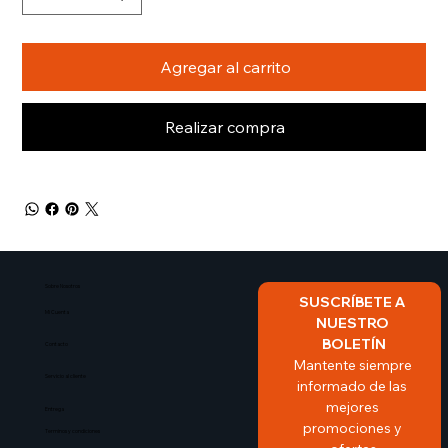
Agregar al carrito
Realizar compra
Sobre Nosotros​
SUSCRÍBETE A 
Mi Cuenta
NUESTRO 
BOLETÍN
Contacto
Mantente siempre 
Servicio al cliente
informado de las 
mejores 
Entrega
promociones y 
Terminos y condiciones