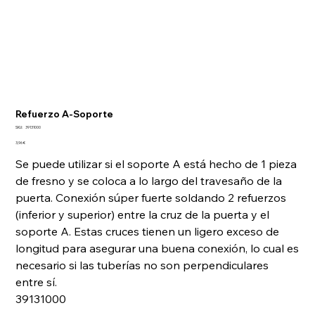
Refuerzo A-Soporte
SKU
SKU:
39131000
39131000
Precio
3,96 €
Se puede utilizar si el soporte A está hecho de 1 pieza
de fresno y se coloca a lo largo del travesaño de la
puerta. Conexión súper fuerte soldando 2 refuerzos
(inferior y superior) entre la cruz de la puerta y el
soporte A. Estas cruces tienen un ligero exceso de
longitud para asegurar una buena conexión, lo cual es
necesario si las tuberías no son perpendiculares
entre sí.
39131000