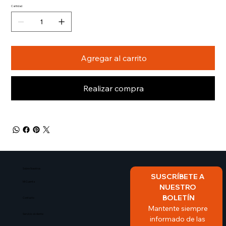
Cantidad
Agregar al carrito
Realizar compra
Sobre Nosotros​
SUSCRÍBETE A 
Mi Cuenta
NUESTRO 
BOLETÍN
Contacto
Mantente siempre 
Servicio al cliente
informado de las 