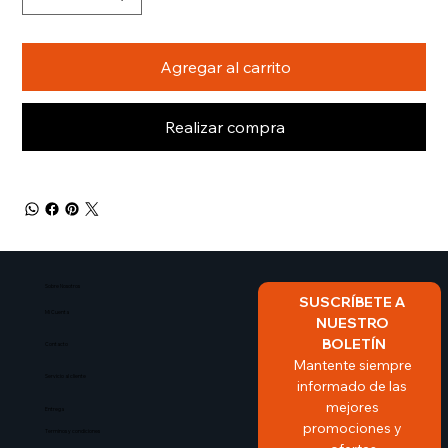
Agregar al carrito
Realizar compra
Sobre Nosotros​
SUSCRÍBETE A 
Mi Cuenta
NUESTRO 
BOLETÍN
Contacto
Mantente siempre 
Servicio al cliente
informado de las 
mejores 
Entrega
promociones y 
Terminos y condiciones