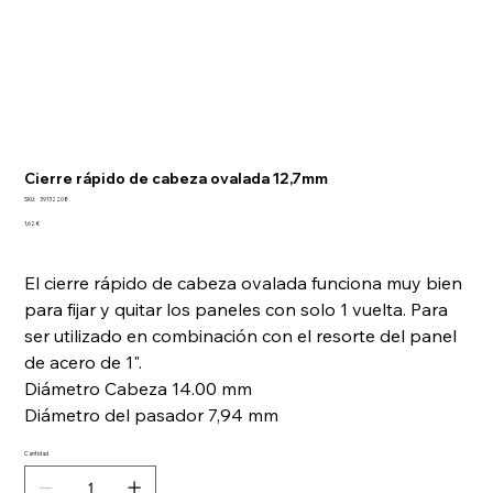
Cierre rápido de cabeza ovalada 12,7mm
SKU
SKU:
39132208
39132208
Precio
1,62 €
El cierre rápido de cabeza ovalada funciona muy bien
para fijar y quitar los paneles con solo 1 vuelta. Para
ser utilizado en combinación con el resorte del panel
de acero de 1".
Diámetro Cabeza 14.00 mm
Diámetro del pasador 7,94 mm
Cantidad