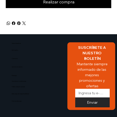
Realizar compra
Sobre Nosotros​
SUSCRÍBETE A 
Mi Cuenta
NUESTRO 
BOLETÍN
Contacto
Mantente siempre 
Servicio al cliente
informado de las 
mejores 
Entrega
promociones y 
Terminos y condiciones
ofertas
Politica de privacidad
Descargo de responsabilidad
Enviar
Formas de pago