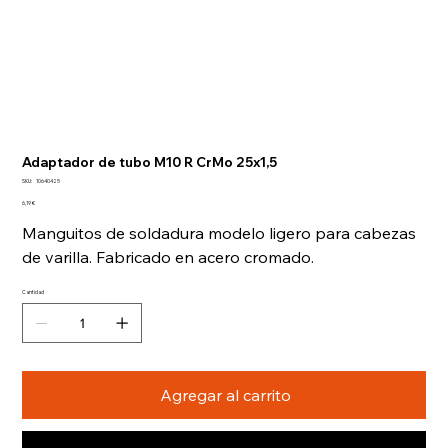
Adaptador de tubo M10 R CrMo 25x1,5
SKU
SKU:
10640425
10640425
Precio
6,19 €
Manguitos de soldadura modelo ligero para cabezas
de varilla. Fabricado en acero cromado.
Cantidad
Agregar al carrito