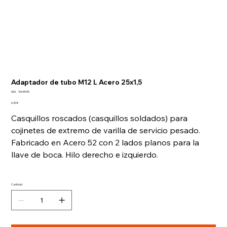
Adaptador de tubo M12 L Acero 25x1,5
SKU
SKU:
10641535
10641535
Precio
6,43 €
Casquillos roscados (casquillos soldados) para
cojinetes de extremo de varilla de servicio pesado.
Fabricado en Acero 52 con 2 lados planos para la
llave de boca. Hilo derecho e izquierdo.
Cantidad