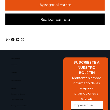
Agregar al carrito
Realizar compra
Sobre Nosotros​
SUSCRÍBETE A 
Mi Cuenta
NUESTRO 
BOLETÍN
Contacto
Mantente siempre 
Servicio al cliente
informado de las 
mejores 
Entrega
promociones y 
Terminos y condiciones
ofertas
Politica de privacidad
Descargo de responsabilidad