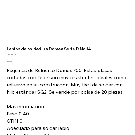
Labios de soldadura Domex Serie D No.14
SKU
SKU:
39132070
39132070
Precio
49,00 €
Esquinas de Refuerzo Domex 700. Estas placas
cortadas con láser son muy resistentes, ideales como
refuerzo en su construcción. Muy fácil de soldar con
hilo estándar SG2. Se vende por bolsa de 20 piezas.
Más información
Peso 0,40
GTIN 0
Adecuado para soldar labio