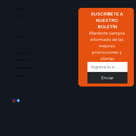
Sobre Nosotros​
SUSCRÍBETE A 
Mi Cuenta
NUESTRO 
BOLETÍN
Contacto
Mantente siempre 
Servicio al cliente
informado de las 
mejores 
Entrega
promociones y 
Terminos y condiciones
ofertas
Politica de privacidad
Descargo de responsabilidad
Enviar
Formas de pago