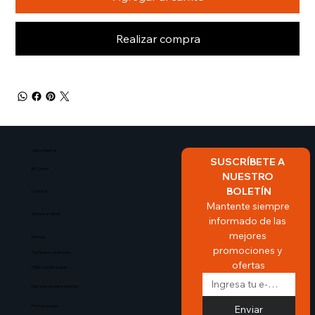
Realizar compra
Sobre Nosotros​
SUSCRÍBETE A 
Mi Cuenta
NUESTRO 
BOLETÍN
Contacto
Mantente siempre 
Servicio al cliente
informado de las 
mejores 
Entrega
promociones y 
Terminos y condiciones
ofertas
Politica de privacidad
Descargo de responsabilidad
Enviar
Formas de pago