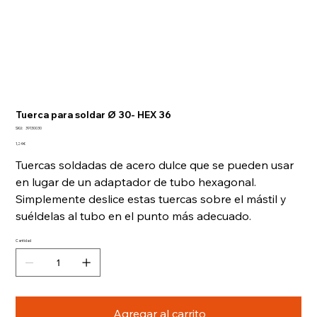
Tuerca para soldar Ø 30- HEX 36
SKU
SKU:
39130030
39130030
Precio
1,24 €
Tuercas soldadas de acero dulce que se pueden usar
en lugar de un adaptador de tubo hexagonal.
Simplemente deslice estas tuercas sobre el mástil y
suéldelas al tubo en el punto más adecuado.
Cantidad
Agregar al carrito