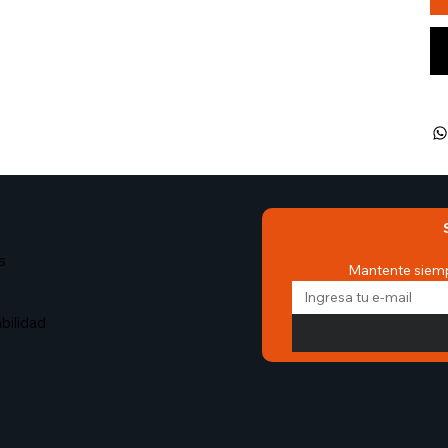
s
Mantente siemp
bilidad