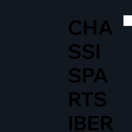
CHA
SSI
SPA
RTS
IBER