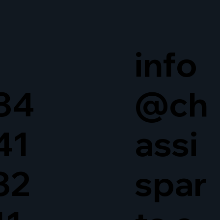
info
34
@ch
41
assi
32
spar