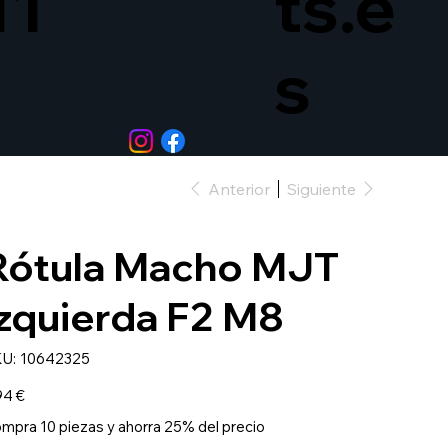
11
ts.e
s
Anterior
Siguiente
Rótula Macho MJT
Izquierda F2 M8
SKU
U:
10642325
10642325
io
94 €
mpra 10 piezas y ahorra 25% del precio