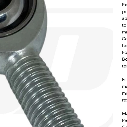
Ex
pr
ad
to
ma
Ca
té
Fo
Bo
té
Fi
mo
mo
re
Má
Pe