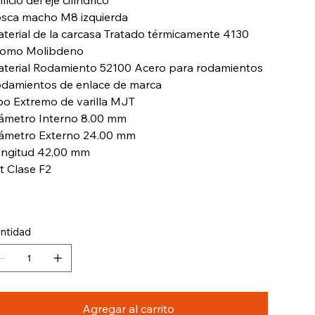
ificio del eje cilíndrico
sca macho M8 izquierda
terial de la carcasa Tratado térmicamente 4130
omo Molibdeno
terial Rodamiento 52100 Acero para rodamientos
damientos de enlace de marca
po Extremo de varilla MJT
ámetro Interno 8.00 mm
ámetro Externo 24.00 mm
ngitud 42,00 mm
tt Clase F2
ntidad
Agregar al carrito