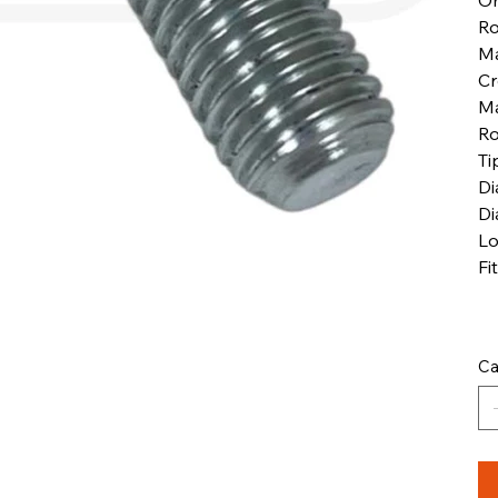
Or
Ro
Ma
Cr
Ma
Ro
Ti
Di
Di
Lo
Fi
Ca