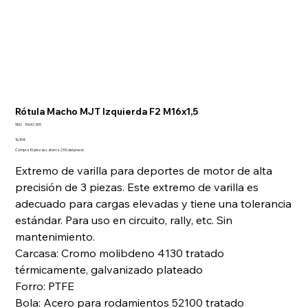
Rótula Macho MJT Izquierda F2 M16x1,5
SKU
SKU:
10642365
10642365
Precio
16,15 €
Compra 10 piezas y ahorra 25% del precio
Extremo de varilla para deportes de motor de alta
precisión de 3 piezas. Este extremo de varilla es
adecuado para cargas elevadas y tiene una tolerancia
estándar. Para uso en circuito, rally, etc. Sin
mantenimiento.
Carcasa: Cromo molibdeno 4130 tratado
térmicamente, galvanizado plateado
Forro: PTFE
Bola: Acero para rodamientos 52100 tratado