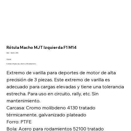
Rótula Macho MJT Izquierda F1 M14
SKU
SKU:
10642285
10642285
Precio
13,66 €
Compra 10 piezas y ahorra 25% del precio
Extremo de varilla para deportes de motor de alta
precisión de 3 piezas. Este extremo de varilla es
adecuado para cargas elevadas y tiene una tolerancia
estrecha. Para uso en circuito, rally, etc. Sin
mantenimiento.
Carcasa: Cromo molibdeno 4130 tratado
térmicamente, galvanizado plateado
Forro: PTFE
Bola: Acero para rodamientos 52100 tratado