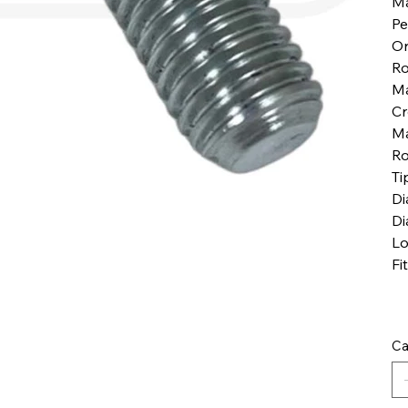
Má
Pe
Or
Ro
Ma
Cr
Ma
Ro
Ti
Di
Di
Lo
Fi
Ca