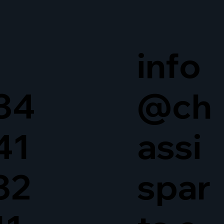
info
34
@ch
41
assi
32
spar