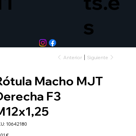
11
ts.e
s
Anterior
Siguiente
Rótula Macho MJT
Derecha F3
M12x1,25
SKU
U:
10642180
10642180
io
,01 €