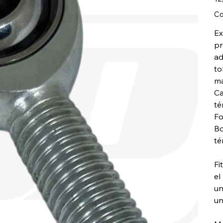
Co
Ex
pr
ad
to
ma
Ca
té
Fo
Bo
té
Fi
el
un
un