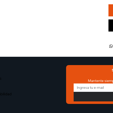
s
Mantente siemp
bilidad