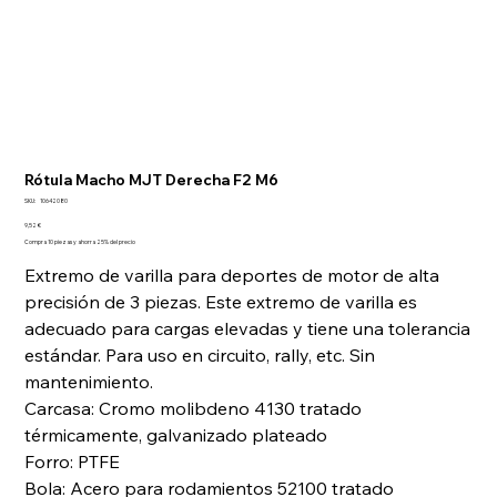
Rótula Macho MJT Derecha F2 M6
SKU
SKU:
10642080
10642080
Precio
9,52 €
Compra 10 piezas y ahorra 25% del precio
Extremo de varilla para deportes de motor de alta
precisión de 3 piezas. Este extremo de varilla es
adecuado para cargas elevadas y tiene una tolerancia
estándar. Para uso en circuito, rally, etc. Sin
mantenimiento.
Carcasa: Cromo molibdeno 4130 tratado
térmicamente, galvanizado plateado
Forro: PTFE
Bola: Acero para rodamientos 52100 tratado