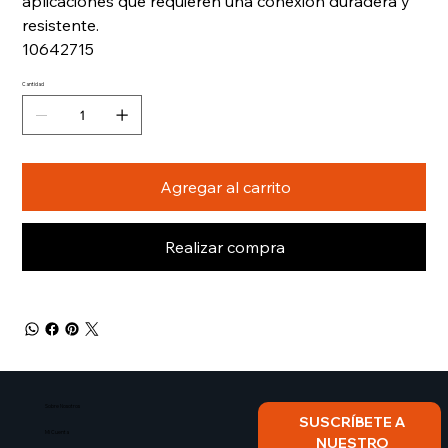
aplicaciones que requieren una conexión duradera y
resistente.
10642715
Cantidad
Agregar al carrito
Realizar compra
Sobre Nosotros​
SUSCRÍBETE A 
Mi Cuenta
NUESTRO 