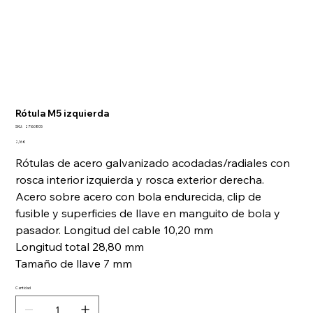
Rótula M5 izquierda
SKU
SKU:
27160805
27160805
Precio
2,16 €
Rótulas de acero galvanizado acodadas/radiales con
rosca interior izquierda y rosca exterior derecha.
Acero sobre acero con bola endurecida, clip de
fusible y superficies de llave en manguito de bola y
pasador. Longitud del cable 10,20 mm
Longitud total 28,80 mm
Tamaño de llave 7 mm
Cantidad