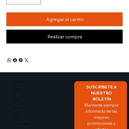
Agregar al carrito
Realizar compra
Sobre Nosotros​
SUSCRÍBETE A 
Mi Cuenta
NUESTRO 
BOLETÍN
Contacto
Mantente siempre 
Servicio al cliente
informado de las 
mejores 
Entrega
promociones y 
Terminos y condiciones