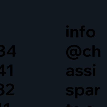
info
34
@ch
41
assi
32
spar