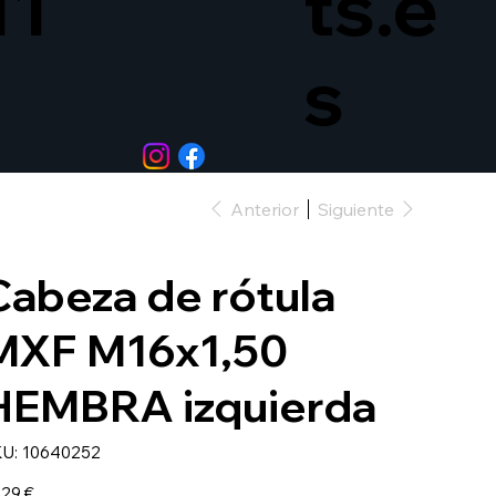
11
ts.e
s
Anterior
Siguiente
Cabeza de rótula
MXF M16x1,50
HEMBRA izquierda
SKU
U:
10640252
10640252
io
,29 €