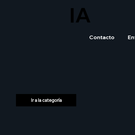
IA
Contacto
En
Ir a la categoría