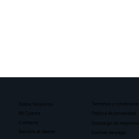
Terminos y condicione
Sobre Nosotros​
Mi Cuenta
Politica de privacidad
Contacto
Descargo de responsa
Servicio al cliente
Formas de pago