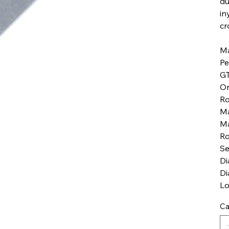
du
in
cr
Má
Pe
GT
Or
Ro
Ma
Ma
Ro
Se
Di
Di
Lo
Ca