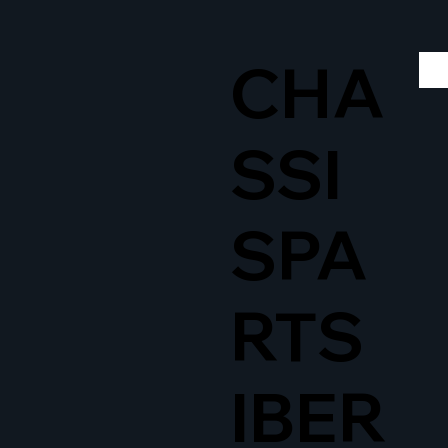
CHA
SSI
SPA
RTS
IBER