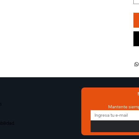
s
Mantente siemp
bilidad