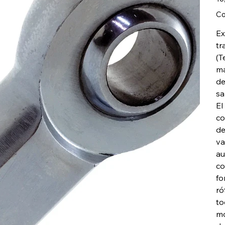
Co
Ex
tr
(T
má
de
sa
El
co
de
va
au
co
fo
ró
to
mo