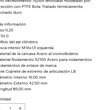
ro Revestimiento: Nylon reforzado moldeado por
yección con PTFE Bola: Tratado térmicamente,
omado duro
s información
so 0,20
IN 0
ificio del eje cilíndrico
sca interior M16x1,5 izquierda
terial de la carcasa Acero al cromolibdeno
terial Rodamiento 52100 Acero para rodamientos
damientos de enlace de marca
rie Cojinete de extremo de articulación LB
ámetro Interno 16.00 mm
ámetro Externo 42.00 mm
ngitud 85,00 mm
ntidad