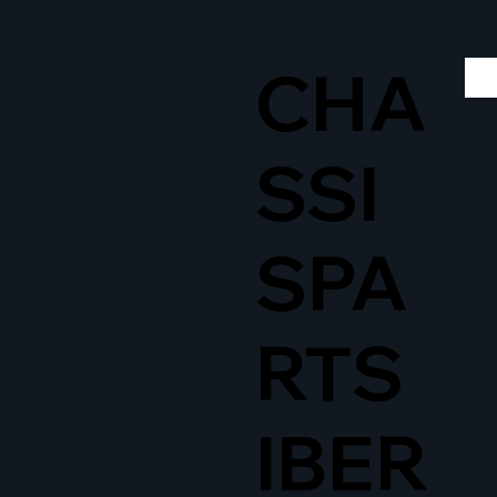
CHA
SSI
SPA
RTS
IBER