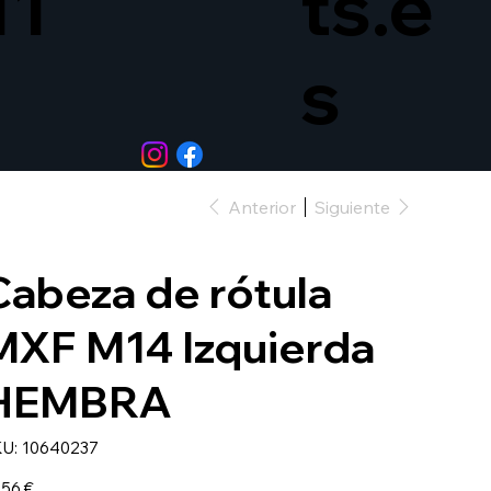
11
ts.e
s
Anterior
Siguiente
Cabeza de rótula
MXF M14 Izquierda
HEMBRA
SKU
U:
10640237
10640237
io
,56 €