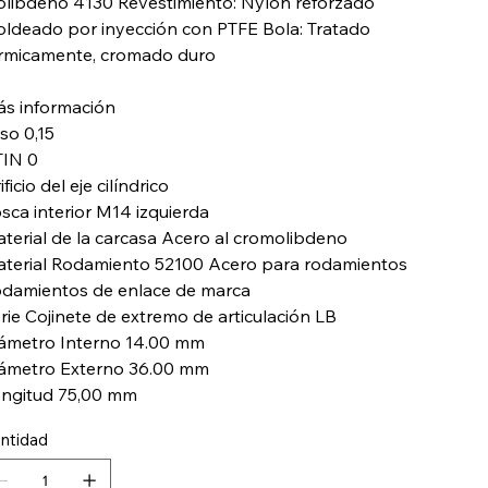
libdeno 4130 Revestimiento: Nylon reforzado
ldeado por inyección con PTFE Bola: Tratado
rmicamente, cromado duro
s información
so 0,15
IN 0
ificio del eje cilíndrico
sca interior M14 izquierda
terial de la carcasa Acero al cromolibdeno
terial Rodamiento 52100 Acero para rodamientos
damientos de enlace de marca
rie Cojinete de extremo de articulación LB
ámetro Interno 14.00 mm
ámetro Externo 36.00 mm
ngitud 75,00 mm
ntidad