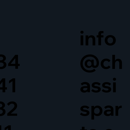
info
34
@ch
41
assi
32
spar