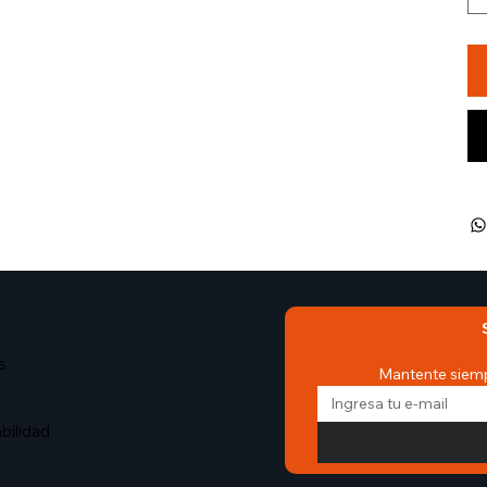
s
Mantente siemp
bilidad