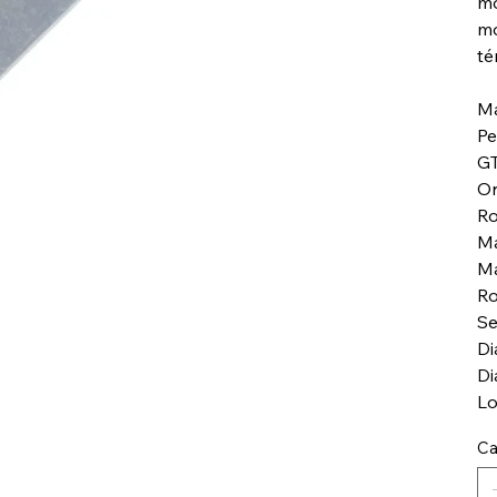
mo
mo
té
Má
Pe
GT
Or
Ro
Ma
Ma
Ro
Se
Di
Di
Lo
Ca