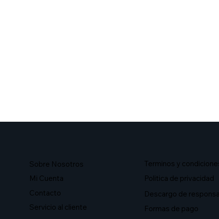
Terminos y condicione
Sobre Nosotros​
Mi Cuenta
Politica de privacidad
Contacto
Descargo de responsa
Servicio al cliente
Formas de pago