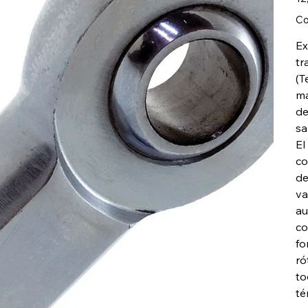
Co
Ex
tr
(T
má
de
sa
El
co
de
va
au
co
fo
ró
to
té