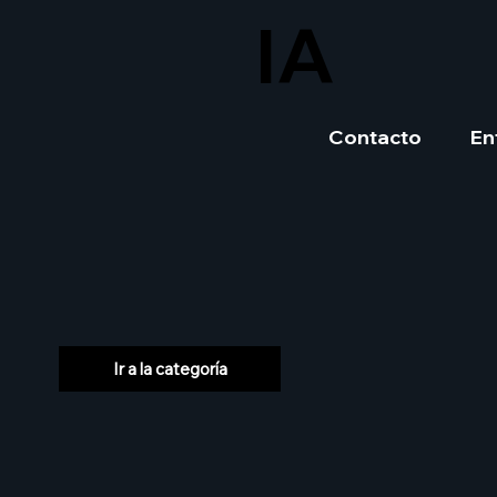
IA
Contacto
En
Ir a la categoría